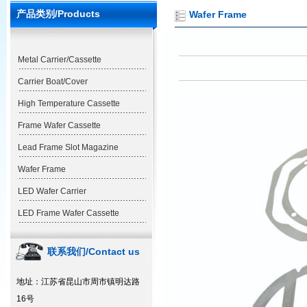
产品类别/Products
Wafer Frame
Metal Carrier/Cassette
Carrier Boat/Cover
High Temperature Cassette
Frame Wafer Cassette
Lead Frame Slot Magazine
Wafer Frame
LED Wafer Carrier
LED Frame Wafer Cassette
联系我们/Contact us
地址：江苏省昆山市周市镇明达路
16号